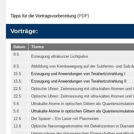
Tipps für die Vortragsvorbereitung
(PDF)
Vorträge:
Datum
Thema
8.5
Erzeugung ultrakurzer Lichtpulse
8.5
Abbildung von Kernbewegung auf der Subfemto- und Sub-å
15.5
Erzeugung und Anwendungen von Terahertzstrahlung I
15.5
Erzeugung und Anwendungen von Terahertzstrahlung II
22.5
Optische Uhren: Zeitmessung mit ultra-kalten Atomen und I
22.5
Optische Uhren: Zeitmessung mit ultra-kalten Atomen und I
5.6
Ultrakalte Atome in optischen Gittern als Quantensimulator
5.6
Ultrakalte Atome in optischen Gittern als Quantensimulatore
12.6
Der Spaser – Ein Laser mit Plasmonen
12.6
Optische Nanomagnetometrie mit Defektzentren in Diaman
Untersuchung der plasmonischen Eigenschaften metallisch