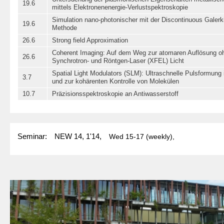
19.6
mittels Elektronenenergie-Verlustspektroskopie
Simulation nano-photonischer mit der Discontinuous Galer
19.6
Methode
26.6
Strong field Approximation
Coherent Imaging: Auf dem Weg zur atomaren Auflösung oh
26.6
Synchrotron- und Röntgen-Laser (XFEL) Licht
Spatial Light Modulators (SLM): Ultraschnelle Pulsformung 
3.7
und zur kohärenten Kontrolle von Molekülen
10.7
Präzisionsspektroskopie an Antiwasserstoff
Seminar:
NEW 14, 1'14,
Wed
15-17
(weekly),