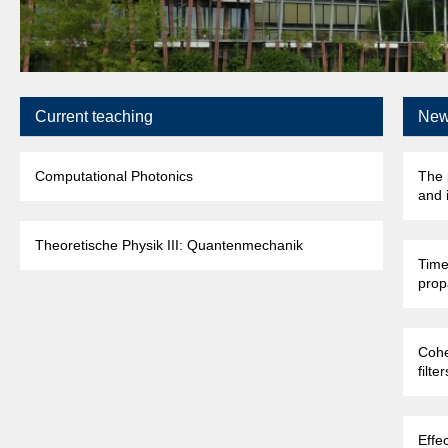
Current teaching
New
Computational Photonics
The 
and i
Theoretische Physik III: Quantenmechanik
Time
prop
Cohe
filter
Effe