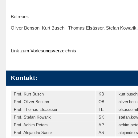
Betreuer:
Oliver Benson, Kurt Busch, Thomas Elsässer, Stefan Kowarik,
Link zum Vorlesungsverzeichnis
Kontakt:
Prof. Kurt Busch
KB
kurt.busch
Prof. Oliver Benson
OB
oliver.ben
Prof. Thomas Elsaesser
TE
elsasser
mb
Prof. Stefan Kowarik
SK
stefan.kow
Prof. Achim Peters
AP
achim.pete
Prof. Alejandro Saenz
AS
alejandro.