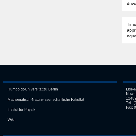
driv
Time
appr
equa
Humboldt-Universität zu Berlin
Lise-
Newto
12489
Mathematisch-Naturwissen­schaft­liche Fakultät
Tel.:
(
Fax: 
Institut für Physik
Wiki