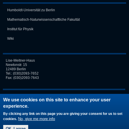
Humboldt-Universität zu Berlin
Mathematisch-Naturwissen­schaft­liche Fakultät
Institut für Physik
Wiki
Lise-Meitner-Haus
Newtonstr. 15
12489 Berlin
Tel.:
(030)2093-7652
Fax: (030)2093-7643
Login
We use cookies on this site to enhance your user
experience.
Request new password
By clicking any link on this page you are giving your consent for us to set
No, give me more info
cookies.
OK, I agree